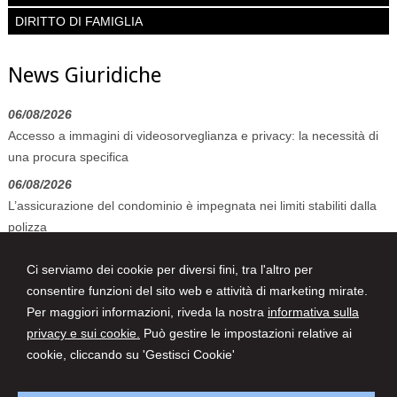
DIRITTO DI FAMIGLIA
News Giuridiche
06/08/2026
Accesso a immagini di videosorveglianza e privacy: la necessità di
una procura specifica
06/08/2026
L’assicurazione del condominio è impegnata nei limiti stabiliti dalla
polizza
06/08/2026
Ci serviamo dei cookie per diversi fini, tra l'altro per
Allucinazioni IA e mancato controllo dell’avvocato: tra sanzioni
consentire funzioni del sito web e attività di marketing mirate.
pecuniarie e disciplinari
Per maggiori informazioni, riveda la nostra
informativa sulla
privacy e sui cookie.
Può gestire le impostazioni relative ai
cookie, cliccando su 'Gestisci Cookie'
BTF STUDIO LEGALE